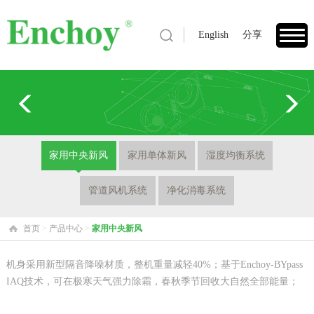
English
分享
1
家用中央新风
家用单体新风
湿度均衡系统
管道风机系统
净化消毒系统
首页
>
产品中心
>
家用中央新风
机身采用新型隔音降噪材质，整机重量减轻40%；
基于Enchoy-BYpass
IAQ技术，可在极寒天气强力除霜，春秋季节回收大自然全部能量；